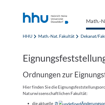
Zum Inhalt springen
Zur Suche springen
Math.-Na
HHU
Math.-Nat. Fakultät
Dekanat/Fak
Eignungsfeststellu
Ordnungen zur Eignungsf
Hier finden Sie die Eignungsfeststellungs
Naturwissenschaftlichen Fakultät:
die aktuelle
Änderungsor