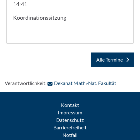
14:41
Koordinationssitzung
Alle Termine
: Per E-Mai
Verantwortlichkeit:
Dekanat Math.-Nat. Fakultät
Kontakt
Impressum
Datenschutz
Barrierefreiheit
Notfall