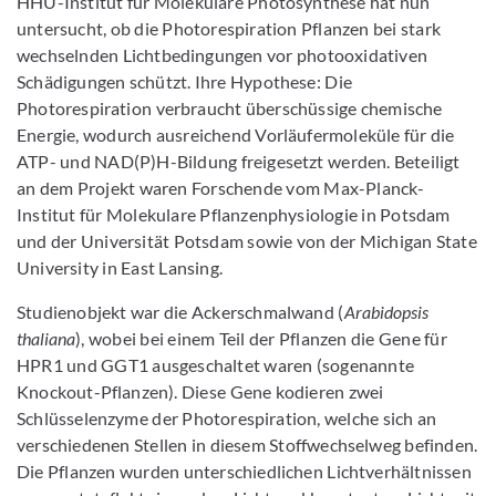
HHU-Institut für Molekulare Photosynthese hat nun
untersucht, ob die Photorespiration Pflanzen bei stark
wechselnden Lichtbedingungen vor photooxidativen
Schädigungen schützt. Ihre Hypothese: Die
Photorespiration verbraucht überschüssige chemische
Energie, wodurch ausreichend Vorläufermoleküle für die
ATP- und NAD(P)H-Bildung freigesetzt werden. Beteiligt
an dem Projekt waren Forschende vom Max-Planck-
Institut für Molekulare Pflanzenphysiologie in Potsdam
und der Universität Potsdam sowie von der Michigan State
University in East Lansing.
Studienobjekt war die Ackerschmalwand (
Arabidopsis
thaliana
), wobei bei einem Teil der Pflanzen die Gene für
HPR1 und GGT1 ausgeschaltet waren (sogenannte
Knockout-Pflanzen). Diese Gene kodieren zwei
Schlüsselenzyme der Photorespiration, welche sich an
verschiedenen Stellen in diesem Stoffwechselweg befinden.
Die Pflanzen wurden unterschiedlichen Lichtverhältnissen