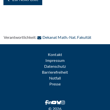
: Per E-Mai
Verantwortlichkeit:
Dekanat Math.-Nat. Fakultät
Kontakt
Impressum
Datenschutz
Barrierefreiheit
Notfall
Presse
© 2026