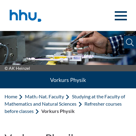
Jump to content
Jump to search
© AK Heinzel
Vorkurs Physik
Home
Math.-Nat. Faculty
Studying at the Faculty of
Mathematics and Natural Sciences
Refresher courses
before classes
Vorkurs Physik