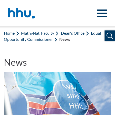
Jump to content
Jump to search
Home
Math.-Nat. Faculty
Dean's Office
Equal
Opportunity Commissioner
News
News