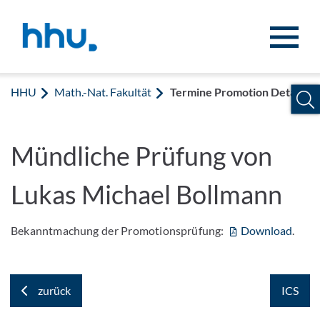
Zum Inhalt springen
Zur Suche springen
HHU
Math.-Nat. Fakultät
Termine Promotion Details
Mündliche Prüfung von
Lukas Michael Bollmann
Bekanntmachung der Promotionsprüfung:
Download
.
zurück
ICS