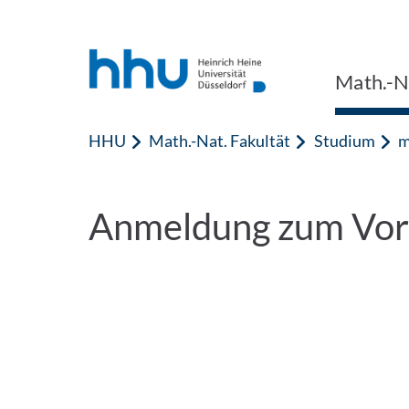
Zum Inhalt springen
Zur Suche springen
Math.-Na
HHU
Math.-Nat. Fakultät
Studium
m
Anmeldung zum Vor