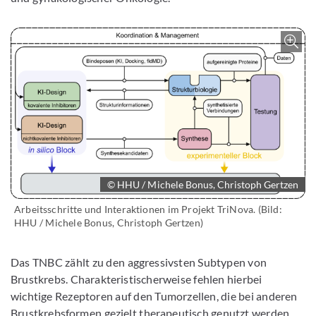
Z
© HHU / Michele Bonus, Christoph Gertzen
Arbeitsschritte und Interaktionen im Projekt TriNova. (Bild:
HHU / Michele Bonus, Christoph Gertzen)
Das TNBC zählt zu den aggressivsten Subtypen von
Brustkrebs. Charakteristischerweise fehlen hierbei
wichtige Rezeptoren auf den Tumorzellen, die bei anderen
Brustkrebsformen gezielt therapeutisch genutzt werden