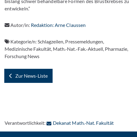
bislang schwer behandelbare Formen des Brustkrebses zu
entwickeln.“
Autor/in:
Redaktion: Arne Claussen
Kategorie/n:
Schlagzeilen, Pressemeldungen,
Medizinische Fakultät, Math.-Nat.-Fak.-Aktuell, Pharmazie,
Forschung News
Zur News-Liste
: Per E-Mai
Verantwortlichkeit:
Dekanat Math.-Nat. Fakultät