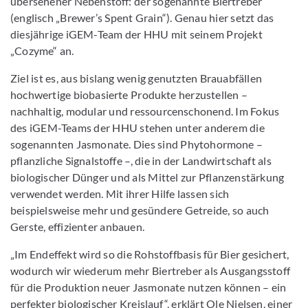
übersehener Nebenstoff: der sogenannte Biertreber
(englisch „Brewer’s Spent Grain“). Genau hier setzt das
diesjährige iGEM-Team der HHU mit seinem Projekt
„Cozyme“ an.
Ziel ist es, aus bislang wenig genutzten Brauabfällen
hochwertige biobasierte Produkte herzustellen –
nachhaltig, modular und ressourcenschonend. Im Fokus
des iGEM-Teams der HHU stehen unter anderem die
sogenannten Jasmonate. Dies sind Phytohormone –
pflanzliche Signalstoffe –, die in der Landwirtschaft als
biologischer Dünger und als Mittel zur Pflanzenstärkung
verwendet werden. Mit ihrer Hilfe lassen sich
beispielsweise mehr und gesündere Getreide, so auch
Gerste, effizienter anbauen.
„Im Endeffekt wird so die Rohstoffbasis für Bier gesichert,
wodurch wir wiederum mehr Biertreber als Ausgangsstoff
für die Produktion neuer Jasmonate nutzen können – ein
perfekter biologischer Kreislauf“, erklärt Ole Nielsen, einer