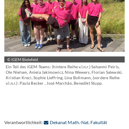
© iGEM Bielefeld
Ein Teil des iGEM-Teams: (hintere Reihe v.l.n.r.) Sahanmi Peiris,
Ole Nielsen, Aniela Jakimowicz, Nina Wewers, Florian Salewski,
Kristian Kreci, Sophie Lieffring, Lina Bollmann, (vordere Reihe
v.l.n.r.): Paula Becker , José Marchão, Benedikt Stupp.
: Per E-Mai
Verantwortlichkeit:
Dekanat Math.-Nat. Fakultät