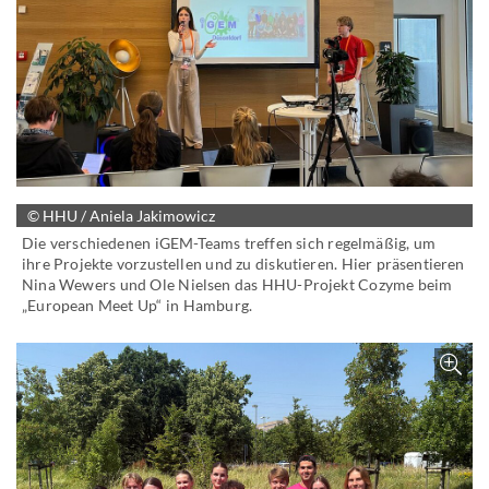
© HHU / Aniela Jakimowicz
Die verschiedenen iGEM-Teams treffen sich regelmäßig, um
ihre Projekte vorzustellen und zu diskutieren. Hier präsentieren
Nina Wewers und Ole Nielsen das HHU-Projekt Cozyme beim
„European Meet Up“ in Hamburg.
Z