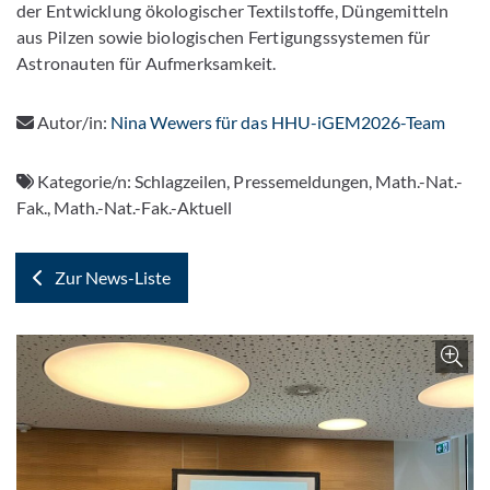
der Entwicklung ökologischer Textilstoffe, Düngemitteln
aus Pilzen sowie biologischen Fertigungssystemen für
Astronauten für Aufmerksamkeit.
Autor/in:
Nina Wewers für das HHU-iGEM2026-Team
Kategorie/n:
Schlagzeilen, Pressemeldungen, Math.-Nat.-
Fak., Math.-Nat.-Fak.-Aktuell
Zur News-Liste
Z