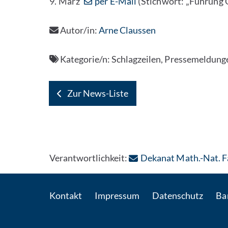
9. März
per E-Mail
(Stichwort: „Führung
Autor/in:
Arne Claussen
Kategorie/n:
Schlagzeilen, Pressemeldunge
Zur News-Liste
Verantwortlichkeit:
Dekanat Math.-Nat. F
Kontakt
Impressum
Datenschutz
Bar