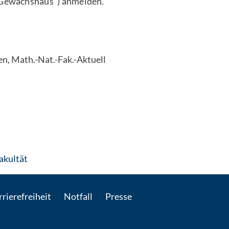
 Gewächshaus“) anmelden.
n, Math.-Nat.-Fak.-Aktuell
: Per E-Mail kontaktieren
akultät
rierefreiheit
Notfall
Presse