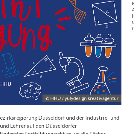
B
H
© HHU / yulydesign kreativagentur
zirksregierung Düsseldorf und der Industrie- und
und Lehrer auf den Düsseldorfer
ttfindenden Fortbildung geht es um die Fächer