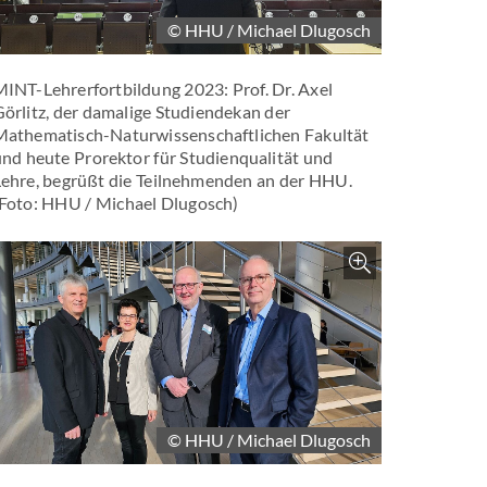
© HHU / Michael Dlugosch
INT-Lehrerfortbildung 2023: Prof. Dr. Axel
örlitz, der damalige Studiendekan der
Mathematisch-Naturwissenschaftlichen Fakultät
nd heute Prorektor für Studienqualität und
Lehre, begrüßt die Teilnehmenden an der HHU.
(Foto: HHU / Michael Dlugosch)
Zoom
m
© HHU / Michael Dlugosch