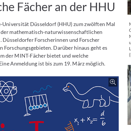
iche Fächer an der HHU
e-Universität Düsseldorf (HHU) zum zwölften Mal
M
G
r der mathematisch-naturwissenschaftlichen
. Düsseldorfer Forscherinnen und Forscher
u
en Forschungsgebieten. Darüber hinaus geht es
um der MINT-Fächer bietet und welche
 Eine Anmeldung ist bis zum 19. März möglich.
Zoo