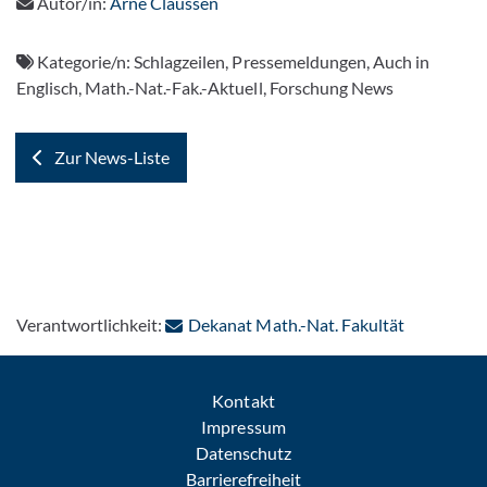
Autor/in:
Arne Claussen
Kategorie/n:
Schlagzeilen, Pressemeldungen, Auch in
Englisch, Math.-Nat.-Fak.-Aktuell, Forschung News
Zur News-Liste
: Per E-Mai
Verantwortlichkeit:
Dekanat Math.-Nat. Fakultät
Kontakt
Impressum
Datenschutz
Barrierefreiheit