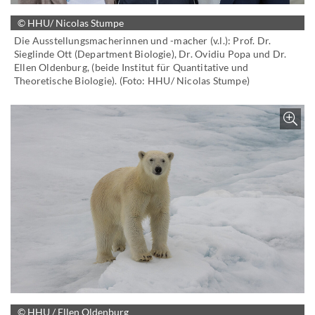
© HHU/ Nicolas Stumpe
Die Ausstellungsmacherinnen und -macher (v.l.): Prof. Dr.
Sieglinde Ott (Department Biologie), Dr. Ovidiu Popa und Dr.
Ellen Oldenburg, (beide Institut für Quantitative und
Theoretische Biologie). (Foto: HHU/ Nicolas Stumpe)
Z
© HHU / Ellen Oldenburg