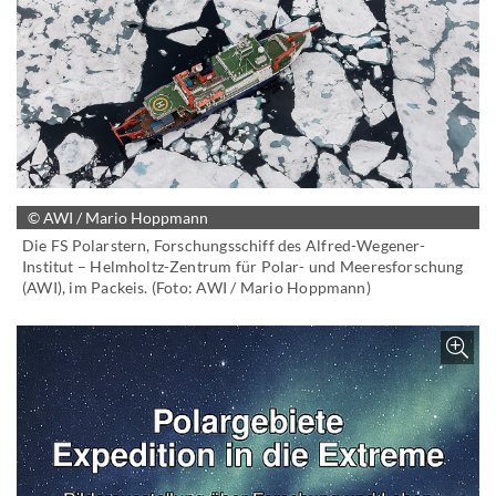
© AWI / Mario Hoppmann
Die FS Polarstern, Forschungsschiff des Alfred-Wegener-
Institut – Helmholtz-Zentrum für Polar- und Meeresforschung
(AWI), im Packeis. (Foto: AWI / Mario Hoppmann)
Z