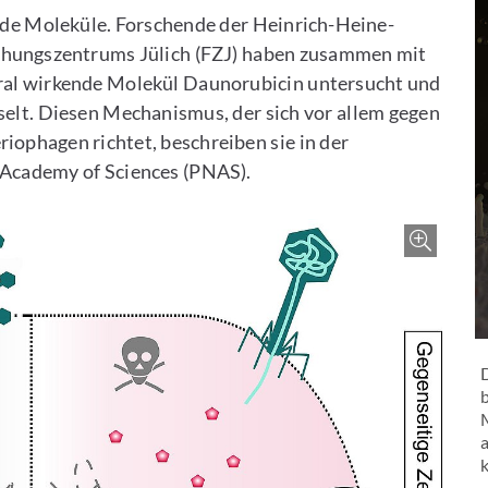
nde Moleküle. Forschende der Heinrich-Heine-
chungszentrums Jülich (FZJ) haben zusammen mit
iral wirkende Molekül Daunorubicin untersucht und
elt. Diesen Mechanismus, der sich vor allem gegen
iophagen richtet, beschreiben sie in der
l Academy of Sciences (PNAS).
Zoo
M
a
k