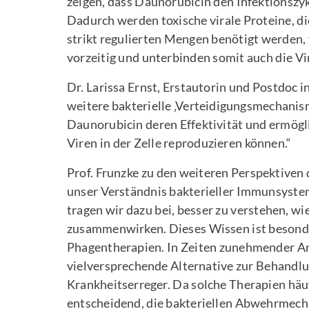
zeigen, dass Daunorubicin den Infektionszyk
Dadurch werden toxische virale Proteine, di
strikt regulierten Mengen benötigt werden, 
vorzeitig und unterbinden somit auch die Vi
Dr. Larissa Ernst, Erstautorin und Postdoc 
weitere bakterielle ‚Verteidigungsmechani
Daunorubicin deren Effektivität und ermögli
Viren in der Zelle reproduzieren können.“
Prof. Frunzke zu den weiteren Perspektiven
unser Verständnis bakterieller Immunsyste
tragen wir dazu bei, besser zu verstehen, 
zusammenwirken. Dieses Wissen ist besonder
Phagentherapien. In Zeiten zunehmender An
vielversprechende Alternative zur Behandlu
Krankheitserreger. Da solche Therapien häuf
entscheidend, die bakteriellen Abwehrmech