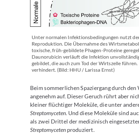
Unter normalen Infektionsbedingungen nutzt der V
Reproduktion. Die Übernahme des Wirtsmetaboli
toxische, früh-gebildete Phagen-Proteine gereg
Daunorubicin verläuft die Infektion unvollständi
gebildet, die auch zum Tod der Wirtszelle führen.
verhindert. (Bild: HHU / Larissa Ernst)
Beim sommerlichen Spaziergang durch den W
angenehm auf. Dieser Geruch rührt aber nich
kleiner flüchtiger Moleküle, die unter and
Streptomyceten
. Und diese Moleküle sind au
als zwei Drittel der medizinisch eingesetzt
Streptomyceten
produziert.