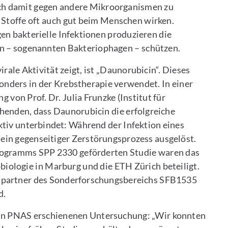
ich damit gegen andere Mikroorganismen zu
e Stoffe oft auch gut beim Menschen wirken.
en bakterielle Infektionen produzieren die
en – sogenannten Bakteriophagen – schützen.
rale Aktivität zeigt, ist „Daunorubicin“. Dieses
ders in der Krebstherapie verwendet. In einer
 von Prof. Dr. Julia Frunzke (Institut für
chenden, dass Daunorubicin die erfolgreiche
tiv unterbindet: Während der Infektion eines
ein gegenseitiger Zerstörungsprozess ausgelöst.
gramms SPP 2330 geförderten Studie waren das
biologie in Marburg und die ETH Zürich beteiligt.
spartner des Sonderforschungsbereichs SFB1535
d.
 in PNAS erschienenen Untersuchung: „Wir konnten