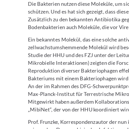
Die Bakterien nutzen diese Moleküle, um s
schützen. Und es hat sich gezeigt, dass dies
Zusätzlich zu den bekannten Antibiotika geg
Bodenbakterien auch Moleküle, die vor Vir
Ein bekanntes Molekül, das eine solche antivi
zellwachstumshemmende Molekül wird beson
Studie der HHU und des FZJ unter der Leitung
Mikrobielle Interaktionen) zeigten die Fors
Reproduktion diverser Bakteriophagen effek
Bakteriums mit einem Bakteriophagen wird 
An der im Rahmen des DFG-Schwerpunktpro
Max-Planck-Institut für Terrestrische Mikro
Mitgewirkt haben außerdem Kollaboration
„MibiNet“, der von der HHU koordiniert wir
Prof. Frunzke, Korrespondenzautor der nun