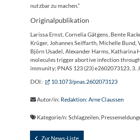
nutzbar zu machen.“
Originalpublikation
Larissa Ernst, Cornelia Gätgens, Bente Rack
Krüger, Johannes Seiffarth, Michelle Bund, 
Björn Usadel, Alexander Harms, Katharina H
molecules trigger abortive infection through
immunity; PNAS 123 (23) e2602073123, 3. 
DOI:
10.1073/pnas.2602073123
Autor/in:
Redaktion: Arne Claussen
Kategorie/n:
Schlagzeilen, Pressemeldung
Zur News-Liste