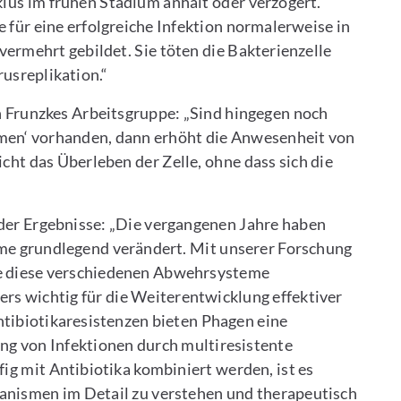
lus im frühen Stadium anhält oder verzögert.
e für eine erfolgreiche Infektion normalerweise in
vermehrt gebildet. Sie töten die Bakterienzelle
rusreplikation.“
in Frunzkes Arbeitsgruppe: „Sind hingegen noch
smen‘ vorhanden, dann erhöht die Anwesenheit von
cht das Überleben der Zelle, ohne dass sich die
 der Ergebnisse: „Die vergangenen Jahre haben
me grundlegend verändert. Mit unserer Forschung
wie diese verschiedenen Abwehrsysteme
s wichtig für die Weiterentwicklung effektiver
tibiotikaresistenzen bieten Phagen eine
ng von Infektionen durch multiresistente
ig mit Antibiotika kombiniert werden, ist es
anismen im Detail zu verstehen und therapeutisch