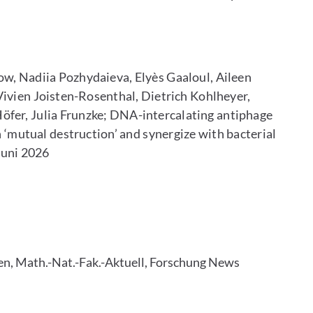
ow, Nadiia Pozhydaieva, Elyès Gaaloul, Aileen
Vivien Joisten-Rosenthal, Dietrich Kohlheyer,
öfer, Julia Frunzke; DNA-intercalating antiphage
 ‘mutual destruction’ and synergize with bacterial
Juni 2026
en, Math.-Nat.-Fak.-Aktuell, Forschung News