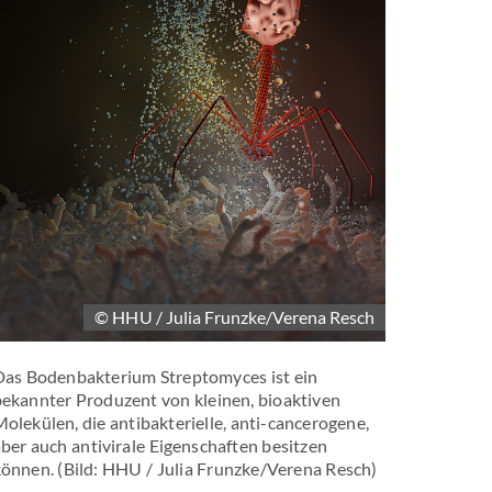
m
© HHU / Julia Frunzke/Verena Resch
Das Bodenbakterium Streptomyces ist ein
bekannter Produzent von kleinen, bioaktiven
olekülen, die antibakterielle, anti-cancerogene,
ber auch antivirale Eigenschaften besitzen
önnen. (Bild: HHU / Julia Frunzke/Verena Resch)