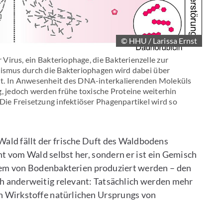
© HHU / Larissa Ernst
irus, ein Bakteriophage, die Bakterienzelle zur
smus durch die Bakteriophagen wird dabei über
elt. In Anwesenheit des DNA-interkalierenden Moleküls
g, jedoch werden frühe toxische Proteine weiterhin
 Die Freisetzung infektiöser Phagenpartikel wird so
ald fällt der frische Duft des Waldbodens
t vom Wald selbst her, sondern er ist ein Gemisch
erem von Bodenbakterien produziert werden – den
ch anderweitig relevant: Tatsächlich werden mehr
en Wirkstoffe natürlichen Ursprungs von